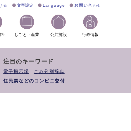
ける
文字設定
Language
お問い合わせ
福祉
しごと・産業
公共施設
行政情報
注目のキーワード
電子掲示場
ごみ分別辞典
住民票などのコンビニ交付