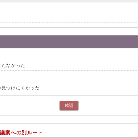
立たなかった
見つけにくかった
確認
加議案への別ルート