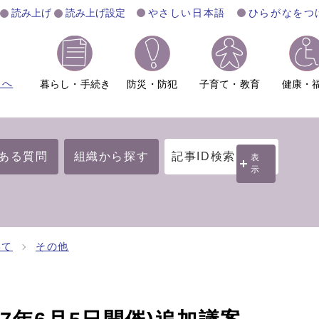
読み上げ
読み上げ設定
やさしい日本語
ひらがなをつ
ムへ
暮らし・手続き
防災・防犯
子育て・教育
健康・
ある質問
組織から探す
記事ID検索
表
示
いて
その他