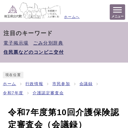
メニュー
ホームへ
注目のキーワード
電子掲示場
ごみ分別辞典
住民票などのコンビニ交付
現在位置
ホーム
行政情報
市民参加
会議録
令和7年度
介護認定審査会
令和7年度第10回介護保険認
定審査会（会議録）