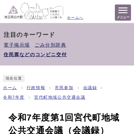
メニュー
ホームへ
注目のキーワード
電子掲示場
ごみ分別辞典
住民票などのコンビニ交付
現在位置
ホーム
行政情報
市民参加
会議録
令和7年度
宮代町地域公共交通会議
令和7年度第1回宮代町地域
公共交通会議（会議録）