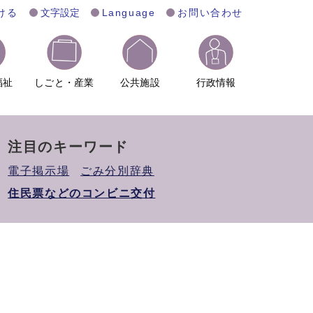
ける
文字設定
Language
お問い合わせ
福祉
しごと・産業
公共施設
行政情報
注目のキーワード
電子掲示場
ごみ分別辞典
住民票などのコンビニ交付