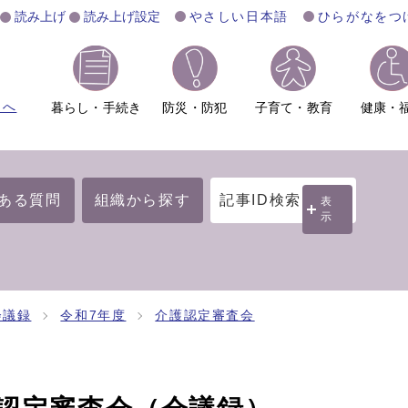
読み上げ
読み上げ設定
やさしい日本語
ひらがなをつ
ムへ
暮らし・手続き
防災・防犯
子育て・教育
健康・
ある質問
組織から探す
記事ID検索
表
示
会議録
令和7年度
介護認定審査会