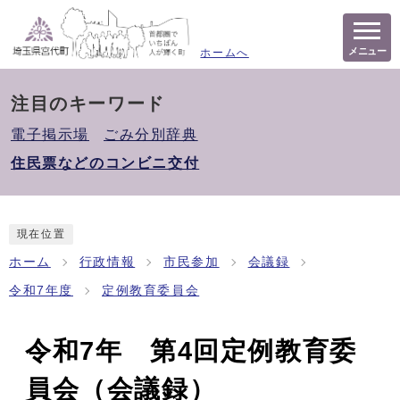
メニュー
ホームへ
注目のキーワード
電子掲示場
ごみ分別辞典
住民票などのコンビニ交付
現在位置
ホーム
行政情報
市民参加
会議録
令和7年度
定例教育委員会
令和7年 第4回定例教育委
員会（会議録）