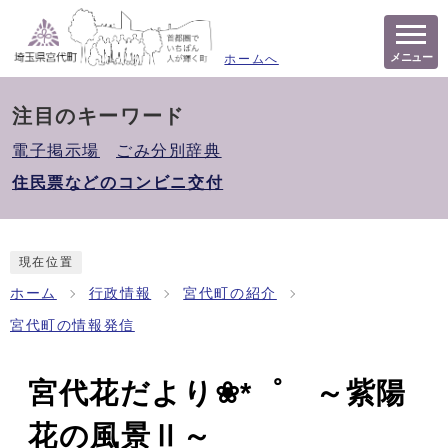
メニュー
ホームへ
注目のキーワード
電子掲示場
ごみ分別辞典
住民票などのコンビニ交付
現在位置
ホーム
行政情報
宮代町の紹介
宮代町の情報発信
宮代花だより❀*゜ ～紫陽
花の風景Ⅱ～