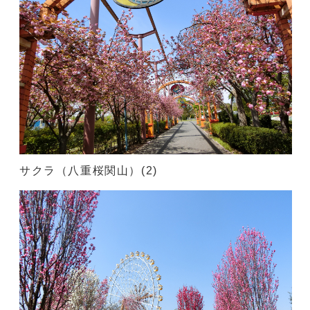
サクラ（八重桜関山）(2)