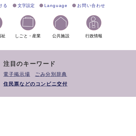
ける
文字設定
Language
お問い合わせ
福祉
しごと・産業
公共施設
行政情報
注目のキーワード
電子掲示場
ごみ分別辞典
住民票などのコンビニ交付