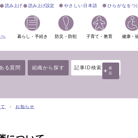
読み上げ
読み上げ設定
やさしい日本語
ひらがなをつ
ムへ
暮らし・手続き
防災・防犯
子育て・教育
健康・
ある質問
組織から探す
記事ID検索
表
示
いて
お知らせ