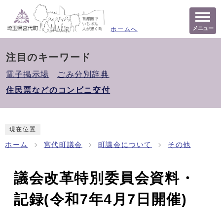
メニュー
ホームへ
注目のキーワード
電子掲示場
ごみ分別辞典
住民票などのコンビニ交付
現在位置
ホーム
宮代町議会
町議会について
その他
議会改革特別委員会資料・
記録(令和7年4月7日開催)