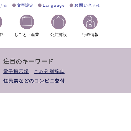
ける
文字設定
Language
お問い合わせ
福祉
しごと・産業
公共施設
行政情報
注目のキーワード
電子掲示場
ごみ分別辞典
住民票などのコンビニ交付