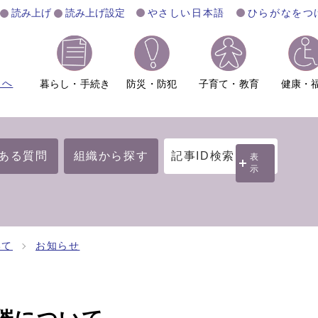
読み上げ
読み上げ設定
やさしい日本語
ひらがなをつ
ムへ
暮らし・手続き
防災・防犯
子育て・教育
健康・
ある質問
組織から探す
記事ID検索
表
示
いて
お知らせ