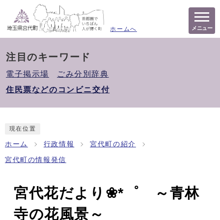
メニュー
ホームへ
注目のキーワード
電子掲示場
ごみ分別辞典
住民票などのコンビニ交付
現在位置
ホーム
行政情報
宮代町の紹介
宮代町の情報発信
宮代花だより❀*゜ ～青林
寺の花風景～