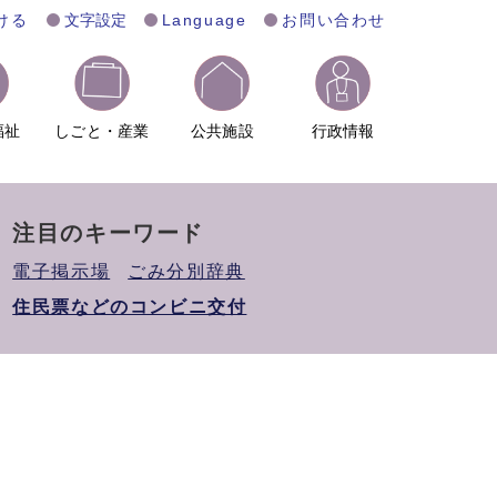
ける
文字設定
Language
お問い合わせ
福祉
しごと・産業
公共施設
行政情報
注目のキーワード
電子掲示場
ごみ分別辞典
住民票などのコンビニ交付