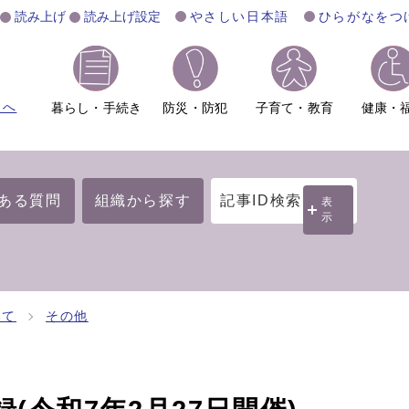
読み上げ
読み上げ設定
やさしい日本語
ひらがなをつ
ムへ
暮らし・手続き
防災・防犯
子育て・教育
健康・
ある質問
組織から探す
記事ID検索
表
示
いて
その他