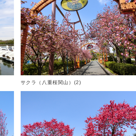
サクラ（八重桜関山）(2)