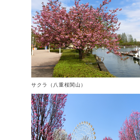
サクラ（八重桜関山）