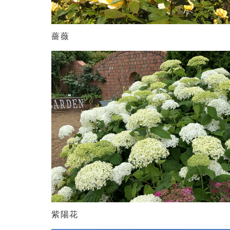
薔薇
紫陽花