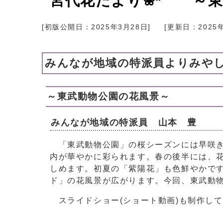
宮代花だより❀*゜ ～
[初版公開日：
2025年3月28日
]
[更新日：
2025
みんなが地域の特派員よりみや
～東武動物公園の花風景～
みんなが地域の特派員 山本 豊
「東武動物公園」の桜シーズンには早咲き
内が華やかに彩られます。春の後半には、
しめます。初夏の「紫陽花」も色鮮やかで
ド」の花風景が広がります。今回、東武動
スライドショー(ショート動画)も制作し