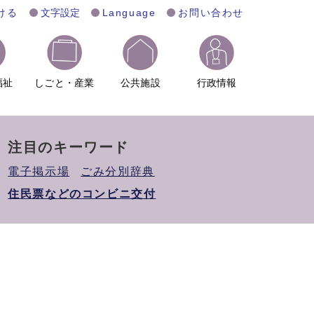
ける
文字設定
Language
お問い合わせ
福祉
しごと・産業
公共施設
行政情報
注目のキーワード
電子掲示場
ごみ分別辞典
住民票などのコンビニ交付