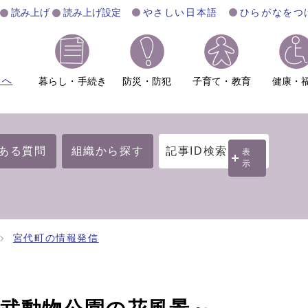
読み上げ
読み上げ設定
やさしい日本語
ひらがなをつ
ムへ
暮らし・手続き
防災・防犯
子育て・教育
健康・
ある質問
組織から探す
記事ID検索
表
示
宮代町の情報発信