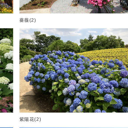
薔薇(2)
紫陽花(2)