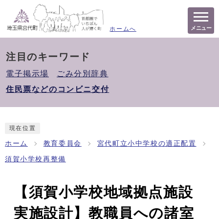
メニュー
ホームへ
注目のキーワード
電子掲示場
ごみ分別辞典
住民票などのコンビニ交付
現在位置
ホーム
教育委員会
宮代町立小中学校の適正配置
須賀小学校再整備
【須賀小学校地域拠点施設
実施設計】教職員への諸室