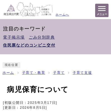
メニュー
ホームへ
注目のキーワード
電子掲示場
ごみ分別辞典
住民票などのコンビニ交付
現在位置
ホーム
子育て・教育
子育て
子育て支援
病児保育について
[初版公開日：
2025年3月17日
]
[更新日：
2026年8月5日
]