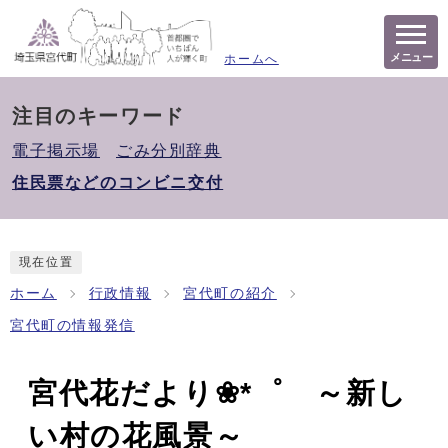
メニュー
ホームへ
注目のキーワード
電子掲示場
ごみ分別辞典
住民票などのコンビニ交付
現在位置
ホーム
行政情報
宮代町の紹介
宮代町の情報発信
宮代花だより❀*゜ ～新し
い村の花風景～