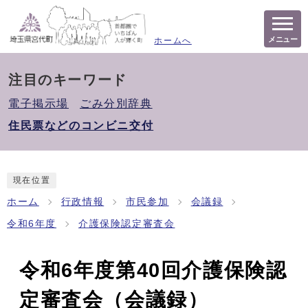
メニュー
ホームへ
注目のキーワード
電子掲示場
ごみ分別辞典
住民票などのコンビニ交付
現在位置
ホーム
行政情報
市民参加
会議録
令和6年度
介護保険認定審査会
令和6年度第40回介護保険認
定審査会（会議録）