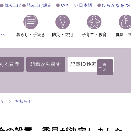
読み上げ
読み上げ設定
やさしい日本語
ひらがなをつ
ムへ
暮らし・手続き
防災・防犯
子育て・教育
健康・
ある質問
組織から探す
記事ID検索
表
示
いて
お知らせ