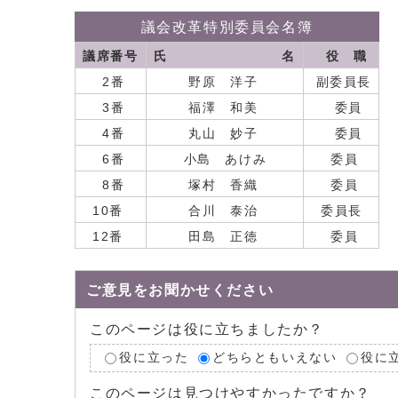
議会改革特別委員会名簿
議席番号
氏 名
役 職
2番
野原 洋子
副委員長
3番
福澤 和美
委員
4番
丸山 妙子
委員
6番
小島 あけみ
委員
8番
塚村 香織
委員
10番
合川 泰治
委員長
12番
田島 正徳
委員
ご意見をお聞かせください
このページは役に立ちましたか？
役に立った
どちらともいえない
役に
このページは見つけやすかったですか？