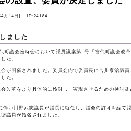
会の設置、委員が決定しました
年4月14日
]
ID:24184
定しました
宮代町議会臨時会において議員議案第1号「宮代町議会改
ました。
会が開催されました。委員会内で委員長に合川泰治議員
ました。
会改革をより具体的に検討し、実現させるための検討及
に伴い川野武志議員が議長に就任し、議会の許可を経て
正徳議員が指名されました。