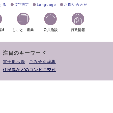
ける
文字設定
Language
お問い合わせ
福祉
しごと・産業
公共施設
行政情報
注目のキーワード
電子掲示場
ごみ分別辞典
住民票などのコンビニ交付