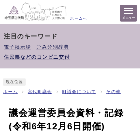
メニュー
ホームへ
注目のキーワード
電子掲示場
ごみ分別辞典
住民票などのコンビニ交付
現在位置
ホーム
宮代町議会
町議会について
その他
議会運営委員会資料・記録
(令和6年12月6日開催)