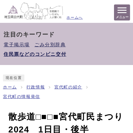
メニュー
ホームへ
注目のキーワード
電子掲示場
ごみ分別辞典
住民票などのコンビニ交付
現在位置
ホーム
行政情報
宮代町の紹介
宮代町の情報発信
散歩道□■□■宮代町民まつり
2024 1日目・後半