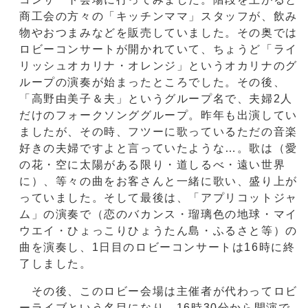
商工会の方々の「キッチンママ」スタッフが、飲み
物やおつまみなどを販売していました。その奥では
ロビーコンサートが開かれていて、ちょうど「ライ
リッシュオカリナ・オレンジ」というオカリナのグ
ループの演奏が始まったところでした。その後、
「高野由美子＆夫」というグループ名で、夫婦2人
だけのフォークソンググループ。昨年も出演してい
ましたが、その時、フツーに歌っているただの音楽
好きの夫婦ですよと言っていたような…。歌は（愛
の花・空に太陽がある限り・道しるべ・遠い世界
に）、等々の曲をお客さんと一緒に歌い、盛り上が
っていました。そして最後は、「アプリコットジャ
ム」の演奏で（恋のバカンス・瑠璃色の地球・マイ
ウエイ・ひょっこりひょうたん島・ふるさと等）の
曲を演奏し、1日目のロビーコンサートは16時に終
了しました。
その後、このロビー会場は主催者が代わってロビ
ーライブという名目になり、16時30分から開演で