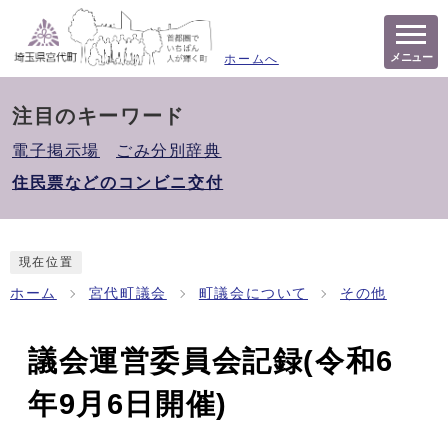
メニュー
ホームへ
注目のキーワード
電子掲示場
ごみ分別辞典
住民票などのコンビニ交付
現在位置
ホーム
宮代町議会
町議会について
その他
議会運営委員会記録(令和6
年9月6日開催)