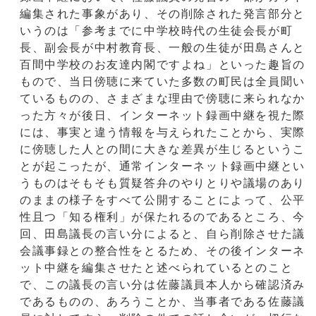
編集された事象があり、その削除された発言部分と
いうのは「参考までに中学校時代の生徒会長が町
長、副会長が中村教育長、一般の生徒が田島さんと
百間中学校のお友達内閣ですよね」といった趣旨の
もので、当日傍聴に来ていた多数の町民は全員聞い
ているものの、さまざまな理由で傍聴に来られなか
った方々が後日、インターネット録画中継を視た際
には、事実と違う情報を与えられたことから、実際
に傍聴した人との間に大きな差異が生じるというこ
とが起こったが、通常インターネット録画中継とい
うものはそもそも質疑答弁のやりとりや議場のあり
のままの様子をすべて公開することによって、公平
性且つ「知る権利」が保たれるのであるところ、今
回、田島議長の言い分によると、自ら削除させた議
会議事録との整合性をとるため、その後インターネ
ット中継を編集させたと述べられているとのこと
で、この議長の言い分は佐藤議員本人から確認済み
であるものの、あろうことか、当事者である佐藤議