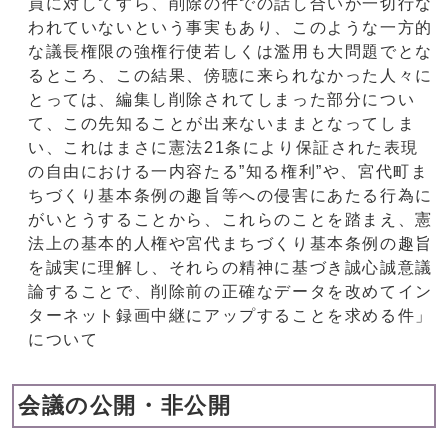
員に対してすら、削除の件での話し合いが一切行な
われていないという事実もあり、このような一方的
な議長権限の強権行使若しくは濫用も大問題でとな
るところ、この結果、傍聴に来られなかった人々に
とっては、編集し削除されてしまった部分につい
て、この先知ることが出来ないままとなってしま
い、これはまさに憲法21条により保証された表現
の自由における一内容たる”知る権利”や、宮代町ま
ちづくり基本条例の趣旨等への侵害にあたる行為に
がいとうすることから、これらのことを踏まえ、憲
法上の基本的人権や宮代まちづくり基本条例の趣旨
を誠実に理解し、それらの精神に基づき誠心誠意議
論することで、削除前の正確なデータを改めてイン
ターネット録画中継にアップすることを求める件」
について
会議の公開・非公開