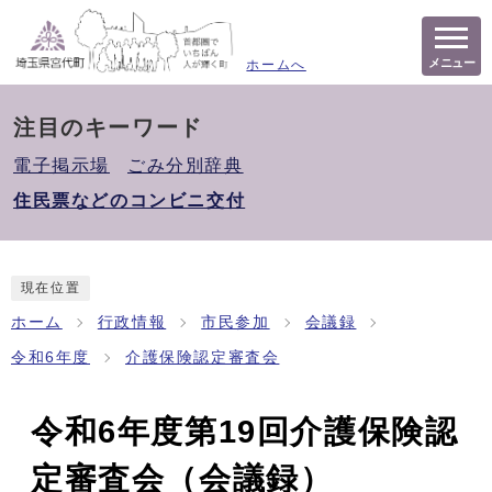
メニュー
ホームへ
注目のキーワード
電子掲示場
ごみ分別辞典
住民票などのコンビニ交付
現在位置
ホーム
行政情報
市民参加
会議録
令和6年度
介護保険認定審査会
令和6年度第19回介護保険認
定審査会（会議録）