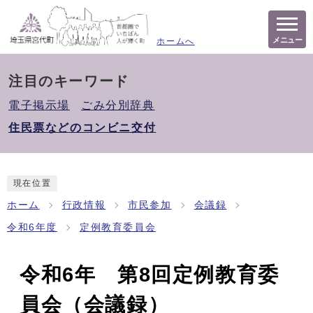
メニュー
ホームへ
注目のキーワード
電子掲示場
ごみ分別辞典
住民票などのコンビニ交付
現在位置
ホーム
行政情報
市民参加
会議録
令和6年度
定例教育委員会
令和6年 第8回定例教育委
員会（会議録）