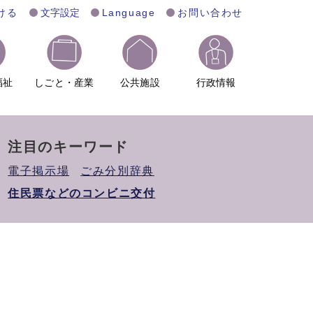
ける
文字設定
Language
お問い合わせ
福祉
しごと・産業
公共施設
行政情報
注目のキーワード
電子掲示場
ごみ分別辞典
住民票などのコンビニ交付