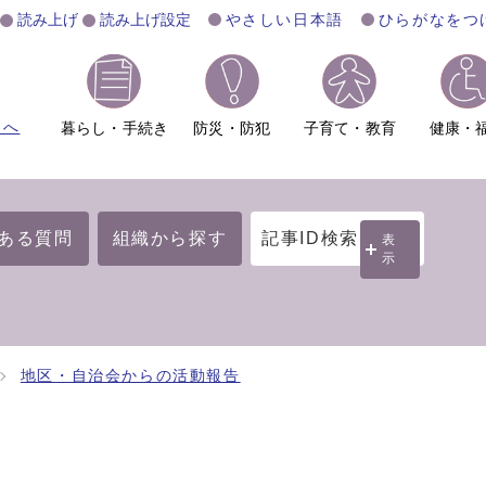
読み上げ
読み上げ設定
やさしい日本語
ひらがなをつ
ムへ
暮らし・手続き
防災・防犯
子育て・教育
健康・
ある質問
組織から探す
記事ID検索
表
示
地区・自治会からの活動報告