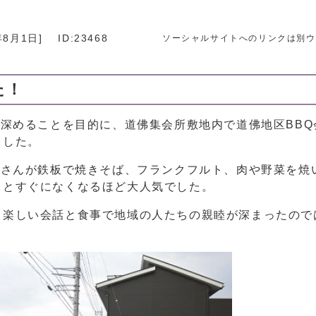
年8月1日
]
ID:23468
ソーシャルサイトへのリンクは別ウ
た！
を深めることを目的に、道佛集会所敷地内で道佛地区BBQ
ました。
皆さんが鉄板で焼きそば、フランクフルト、肉や野菜を焼
るとすぐになくなるほど大人気でした。
、楽しい会話と食事で地域の人たちの親睦が深まったので