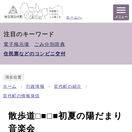
メニュー
ホームへ
注目のキーワード
電子掲示場
ごみ分別辞典
住民票などのコンビニ交付
現在位置
ホーム
行政情報
宮代町の紹介
宮代町の情報発信
散歩道□■□■初夏の陽だまり
音楽会