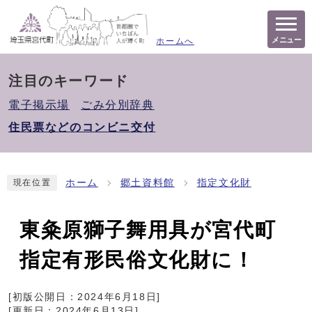
メニュー
ホームへ
注目のキーワード
電子掲示場
ごみ分別辞典
住民票などのコンビニ交付
ホーム
郷土資料館
指定文化財
現在位置
東粂原獅子舞用具が宮代町
指定有形民俗文化財に！
[初版公開日：
2024年6月18日
]
[更新日：
2024年6月13日
]