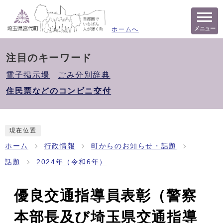
メニュー
ホームへ
注目のキーワード
電子掲示場
ごみ分別辞典
住民票などのコンビニ交付
現在位置
ホーム
行政情報
町からのお知らせ・話題
話題
2024年（令和6年）
優良交通指導員表彰（警察
本部長及び埼玉県交通指導