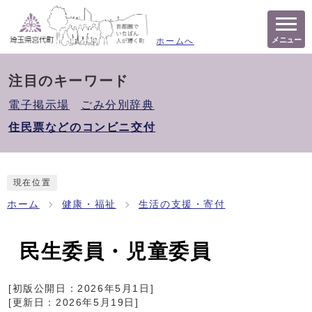
メニュー
ホームへ
注目のキーワード
電子掲示場
ごみ分別辞典
住民票などのコンビニ交付
現在位置
ホーム
健康・福祉
生活の支援・寄付
民生委員・児童委員
[初版公開日：
2026年5月1日
]
[更新日：
2026年5月19日
]