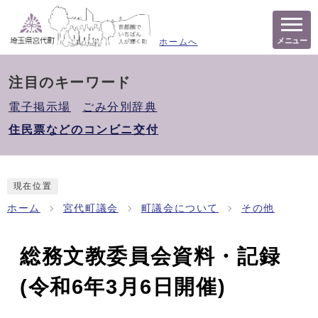
メニュー
ホームへ
注目のキーワード
電子掲示場
ごみ分別辞典
住民票などのコンビニ交付
現在位置
ホーム
宮代町議会
町議会について
その他
総務文教委員会資料・記録
(令和6年3月6日開催)