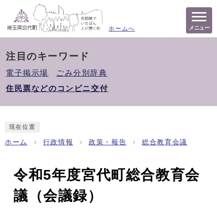
メニュー
ホームへ
注目のキーワード
電子掲示場
ごみ分別辞典
住民票などのコンビニ交付
現在位置
ホーム
行政情報
政策・報告
総合教育会議
令和5年度宮代町総合教育会
議（会議録）