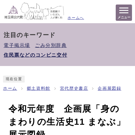
メニュー
ホームへ
注目のキーワード
電子掲示場
ごみ分別辞典
住民票などのコンビニ交付
現在位置
ホーム
郷土資料館
宮代歴史書店
企画展図録
令和元年度 企画展「身の
まわりの生活史11 まなぶ」
展示図録