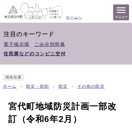
メニュー
ホームへ
注目のキーワード
電子掲示場
ごみ分別辞典
住民票などのコンビニ交付
現在位置
ホーム
防災・防犯
防災
その他の防災
宮代町地域防災計画一部改
訂（令和6年2月）