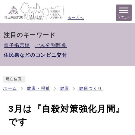
メニュー
ホームへ
注目のキーワード
電子掲示場
ごみ分別辞典
住民票などのコンビニ交付
現在位置
ホーム
健康・福祉
健康
健康づくり
3月は『自殺対策強化月間』
です