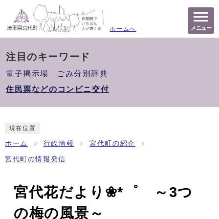
メニュー
ホームへ
注目のキーワード
電子掲示場
ごみ分別辞典
住民票などのコンビニ交付
現在位置
ホーム
行政情報
宮代町の紹介
宮代町の情報発信
宮代花だより❀*゜ ～3つ
の梅の風景～