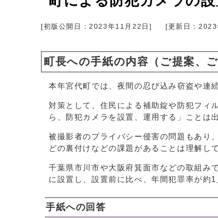
町による防犯カメラの設置
[初版公開日：
2023年11月22日
]
[更新日：
202
町長への手紙の内容（ご提案、
本年宮代町では、夜間の忍び込み窃盗や連
対策として、住民による補助錠や防犯フィ
ら、防犯カメラを設置、運用する」ことは
被撮影者のプライバシー侵害の問題もあり
どの裏付けなどの課題があることは理解し
千葉県市川市や大阪府箕面市などの取組み
に設置し、設置前に比べ、年間犯罪率が約1
手紙への回答