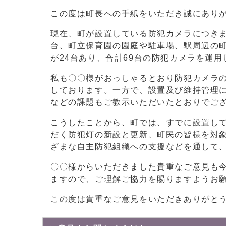
この度は町長への手紙をいただき誠にあり
現在、町が設置している防犯カメラにつきま
台、町立保育園の園庭や駐車場、駅周辺の
が24台あり、合計69台の防犯カメラを運
私も〇〇様がおっしゃるとおり防犯カメラ
しております。一方で、設置及び維持管理
などの課題もご教示いただいたとおりでご
こうしたことから、町では、すでに設置し
だく防犯灯の新設と更新、町民の皆様を対
ざまな自主防犯組織への支援などを通して
〇〇様からいただきました貴重なご意見も
ますので、ご理解ご協力を賜りますようお
この度は貴重なご意見をいただきありがと