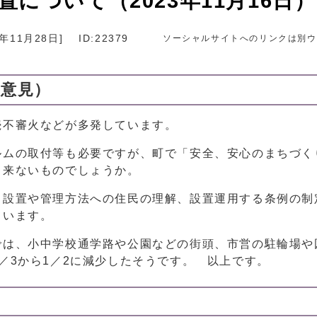
について（2023年11月16日）
3年11月28日
]
ID:22379
ソーシャルサイトへのリンクは別ウ
ご意見）
続不審火などが多発しています。
ルムの取付等も必要ですが、町で「安全、安心のまちづく
出来ないものでしょうか。
、設置や管理方法への住民の理解、設置運用する条例の制
ています。
では、小中学校通学路や公園などの街頭、市営の駐輪場や
／3から1／2に減少したそうです。 以上です。