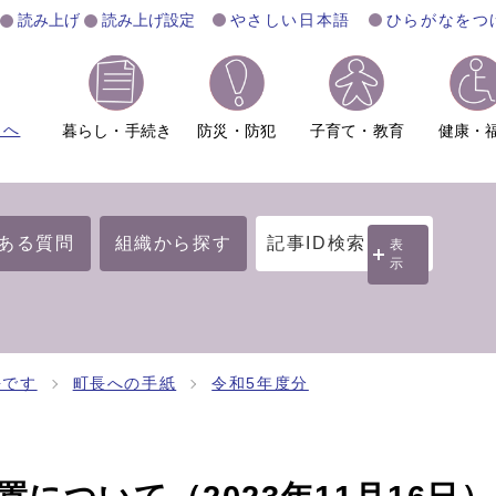
読み上げ
読み上げ設定
やさしい日本語
ひらがなをつ
ムへ
暮らし・手続き
防災・防犯
子育て・教育
健康・
ある質問
組織から探す
記事ID検索
表
示
長です
町長への手紙
令和5年度分