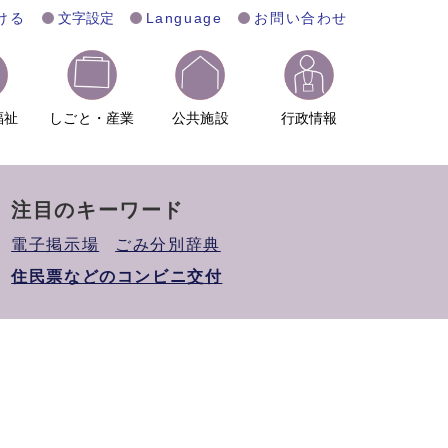
ける
文字設定
Language
お問い合わせ
福祉
しごと・産業
公共施設
行政情報
注目のキーワード
電子掲示場
ごみ分別辞典
住民票などのコンビニ交付