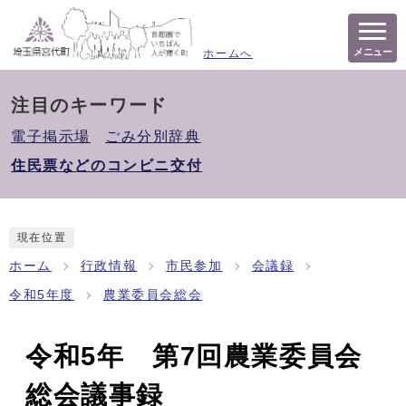
メニュー
ホームへ
注目のキーワード
電子掲示場
ごみ分別辞典
住民票などのコンビニ交付
現在位置
ホーム
行政情報
市民参加
会議録
令和5年度
農業委員会総会
令和5年 第7回農業委員会
総会議事録