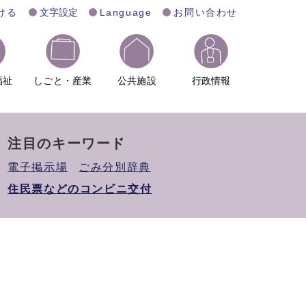
ける
文字設定
Language
お問い合わせ
福祉
しごと・産業
公共施設
行政情報
注目のキーワード
電子掲示場
ごみ分別辞典
住民票などのコンビニ交付