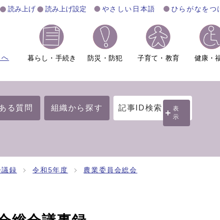
読み上げ
読み上げ設定
やさしい日本語
ひらがなをつ
ムへ
暮らし・手続き
防災・防犯
子育て・教育
健康・
ある質問
組織から探す
記事ID検索
表
示
会議録
令和5年度
農業委員会総会