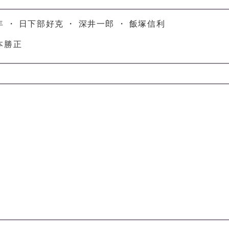
年 ・ 日下部好克 ・ 深井一郎 ・ 飯塚信利
本勝正