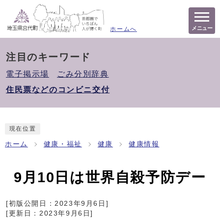
メニュー
ホームへ
注目のキーワード
電子掲示場
ごみ分別辞典
住民票などのコンビニ交付
現在位置
ホーム
健康・福祉
健康
健康情報
9月10日は世界自殺予防デー
[初版公開日：
2023年9月6日
]
[更新日：
2023年9月6日
]