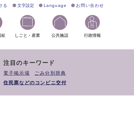
ける
文字設定
Language
お問い合わせ
福祉
しごと・産業
公共施設
行政情報
注目のキーワード
電子掲示場
ごみ分別辞典
住民票などのコンビニ交付