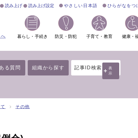
読み上げ
読み上げ設定
やさしい日本語
ひらがなをつ
ムへ
暮らし・手続き
防災・防犯
子育て・教育
健康・
ある質問
組織から探す
記事ID検索
表
示
いて
その他