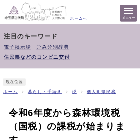
メニュー
ホームへ
注目のキーワード
電子掲示場
ごみ分別辞典
住民票などのコンビニ交付
現在位置
ホーム
暮らし・手続き
税
個人町県民税
令和6年度から森林環境税
（国税）の課税が始まりま
す