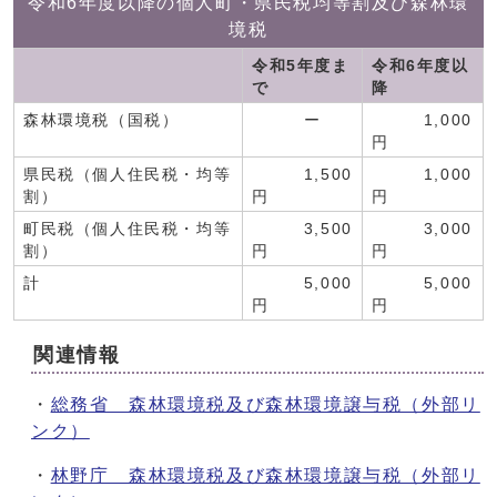
令和6年度以降の個人町・県民税均等割及び森林環
境税
令和5年度ま
令和6年度以
で
降
森林環境税（国税）
ー
1,000
円
県民税（個人住民税・均等
1,500
1,000
割）
円
円
町民税（個人住民税・均等
3,500
3,000
割）
円
円
計
5,000
5,000
円
円
関連情報
・
総務省 森林環境税及び森林環境譲与税（外部リ
ンク）
・
林野庁 森林環境税及び森林環境譲与税（外部リ