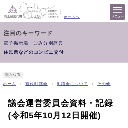
メニュー
ホームへ
注目のキーワード
電子掲示場
ごみ分別辞典
住民票などのコンビニ交付
現在位置
ホーム
宮代町議会
町議会について
その他
議会運営委員会資料・記録
(令和5年10月12日開催)