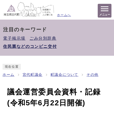
メニュー
ホームへ
注目のキーワード
電子掲示場
ごみ分別辞典
住民票などのコンビニ交付
現在位置
ホーム
宮代町議会
町議会について
その他
議会運営委員会資料・記録
(令和5年6月22日開催)