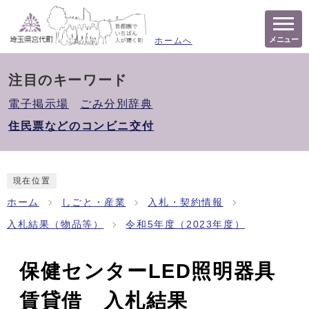
メニュー
ホームへ
注目のキーワード
電子掲示場
ごみ分別辞典
住民票などのコンビニ交付
現在位置
ホーム
しごと・産業
入札・契約情報
入札結果（物品等）
令和5年度（2023年度）
保健センターLED照明器具
賃貸借 入札結果