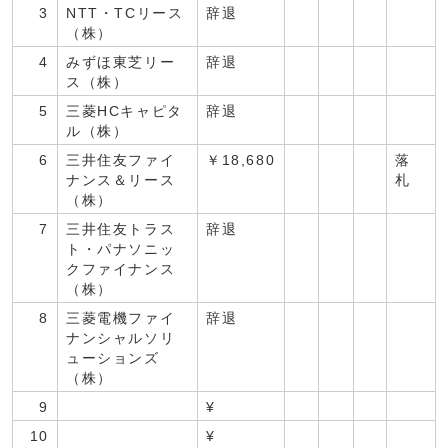
3
NTT・TCリース
辞退
（株）
4
みずほ東芝リー
辞退
ス（株）
5
三菱HCキャピタ
辞退
ル（株）
6
三井住友ファイ
￥18,680
落
ナンス＆リース
札
（株）
7
三井住友トラス
辞退
ト・パナソニッ
クファイナンス
（株）
8
三菱電機ファイ
辞退
ナンシャルソリ
ューションズ
（株）
9
¥
10
¥