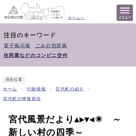
メニュー
ホームへ
注目のキーワード
電子掲示場
ごみ分別辞典
住民票などのコンビニ交付
現在位置
ホーム
行政情報
宮代町の紹介
宮代町の情報発信
宮代風景だより▴▸▾◂☀︎ ～
新しい村の四季～