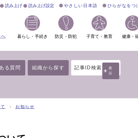
読み上げ
読み上げ設定
やさしい日本語
ひらがなをつ
ムへ
暮らし・手続き
防災・防犯
子育て・教育
健康・
ある質問
組織から探す
記事ID検索
表
示
いて
お知らせ