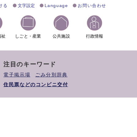
ける
文字設定
Language
お問い合わせ
福祉
しごと・産業
公共施設
行政情報
注目のキーワード
電子掲示場
ごみ分別辞典
住民票などのコンビニ交付