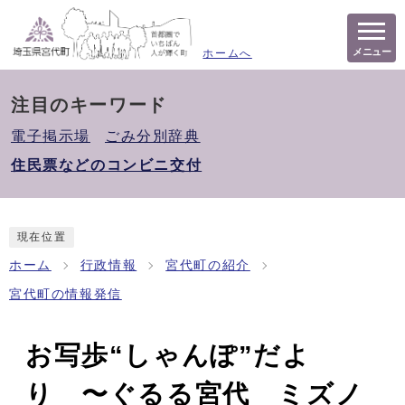
メニュー
ホームへ
注目のキーワード
電子掲示場
ごみ分別辞典
住民票などのコンビニ交付
現在位置
ホーム
行政情報
宮代町の紹介
宮代町の情報発信
お写歩“しゃんぽ”だよ
り 〜ぐるる宮代 ミズノ