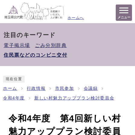
メニュー
ホームへ
注目のキーワード
電子掲示場
ごみ分別辞典
住民票などのコンビニ交付
現在位置
ホーム
行政情報
市民参加
会議録
令和4年度
新しい村魅力アッププラン検討委員会
令和4年度 第4回新しい村
魅力アッププラン検討委員