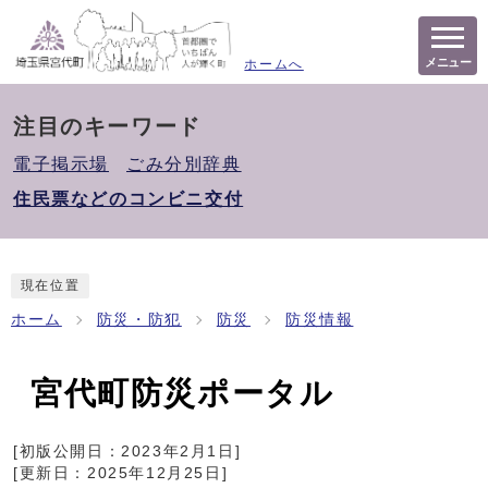
メニュー
ホームへ
注目のキーワード
電子掲示場
ごみ分別辞典
住民票などのコンビニ交付
現在位置
ホーム
防災・防犯
防災
防災情報
宮代町防災ポータル
[初版公開日：
2023年2月1日
]
[更新日：
2025年12月25日
]