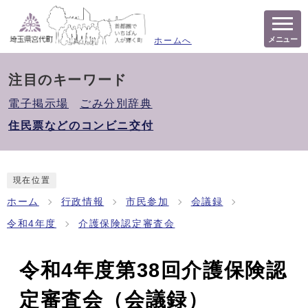
メニュー
ホームへ
注目のキーワード
電子掲示場
ごみ分別辞典
住民票などのコンビニ交付
現在位置
ホーム
行政情報
市民参加
会議録
令和4年度
介護保険認定審査会
令和4年度第38回介護保険認
定審査会（会議録）