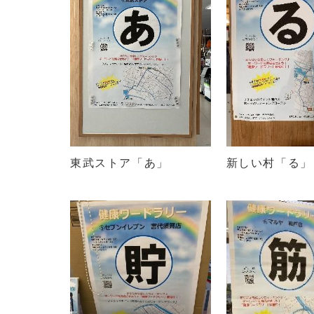
東武ストア「あ」
新しい村「る」