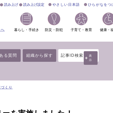
読み上げ
読み上げ設定
やさしい日本語
ひらがなをつ
ムへ
暮らし・手続き
防災・防犯
子育て・教育
健康・
ある質問
組織から探す
記事ID検索
表
示
康づくり