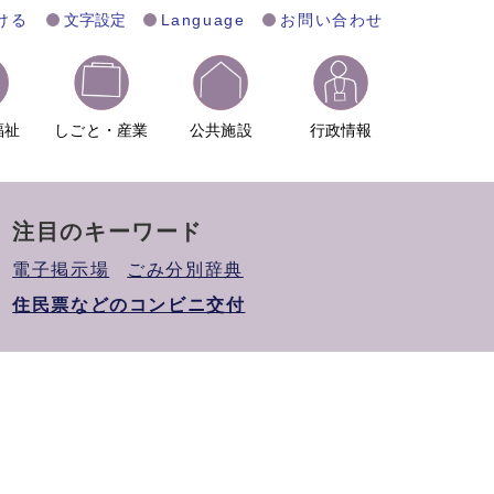
ける
文字設定
Language
お問い合わせ
福祉
しごと・産業
公共施設
行政情報
注目のキーワード
電子掲示場
ごみ分別辞典
住民票などのコンビニ交付